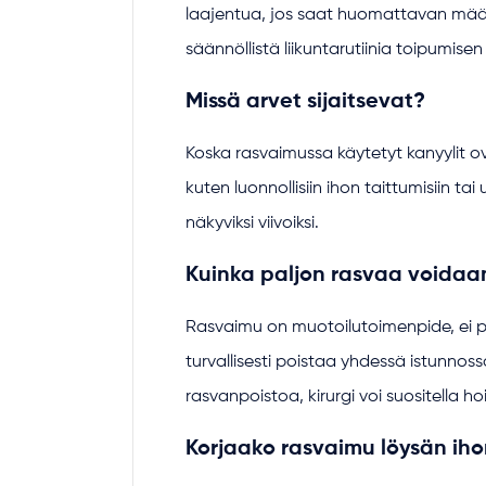
laajentua, jos saat huomattavan määrä
säännöllistä liikuntarutiinia toipumisen
Missä arvet sijaitsevat?
Koska rasvaimussa käytetyt kanyylit ova
kuten luonnollisiin ihon taittumisiin ta
näkyviksi viivoiksi.
Kuinka paljon rasvaa voidaa
Rasvaimu on muotoilutoimenpide, ei pa
turvallisesti poistaa yhdessä istunnoss
rasvanpoistoa, kirurgi voi suositella h
Korjaako rasvaimu löysän ihon 