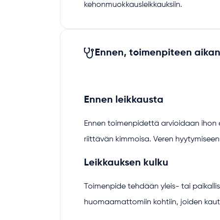
kehonmuokkausleikkauksiin.
Ennen, toimenpiteen aikan
Ennen leikkausta
Ennen toimenpidettä arvioidaan ihon e
riittävän kimmoisa. Veren hyytymiseen 
Leikkauksen kulku
Toimenpide tehdään yleis- tai paikall
huomaamattomiin kohtiin, joiden kautt