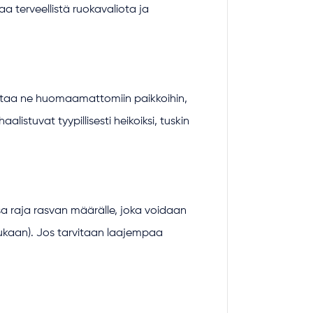
 terveellistä ruokavaliota ja
ijoittaa ne huomaamattomiin paikkoihin,
listuvat tyypillisesti heikoiksi, tuskin
a raja rasvan määrälle, joka voidaan
n mukaan). Jos tarvitaan laajempaa