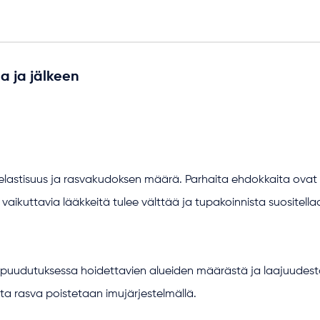
a ja jälkeen
lastisuus ja rasvakudoksen määrä. Parhaita ehdokkaita ovat p
vaikuttavia lääkkeitä tulee välttää ja tupakoinnista suositel
ispuudutuksessa hoidettavien alueiden määrästä ja laajuudesta 
a rasva poistetaan imujärjestelmällä.