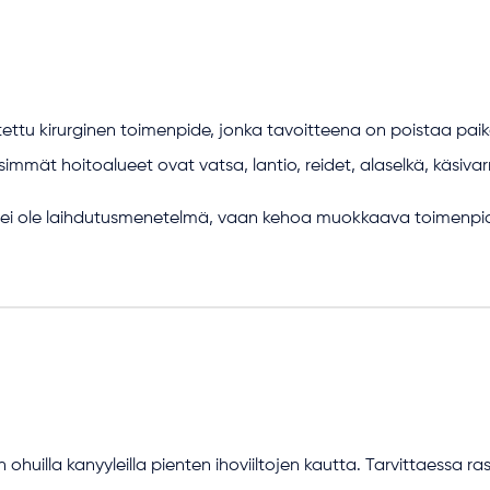
tu kirurginen toimenpide, jonka tavoitteena on poistaa paikal
isimmät hoitoalueet ovat vatsa, lantio, reidet, alaselkä, käsivar
 ei ole laihdutusmenetelmä, vaan kehoa muokkaava toimenpi
huilla kanyyleilla pienten ihoviiltojen kautta. Tarvittaessa r