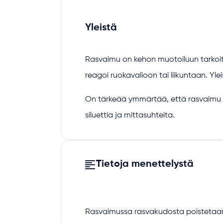
Yleistä
Rasvaimu on kehon muotoiluun tarkoitet
reagoi ruokavalioon tai liikuntaan. Yle
On tärkeää ymmärtää, että rasvaimu
siluettia ja mittasuhteita.
Tietoja menettelystä
Rasvaimussa rasvakudosta poistetaan o