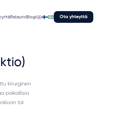
Ota yhteyttä
eyttä
Palaute
Blogi
ktio)
tu kirurginen
a paikallisia
alioon tai