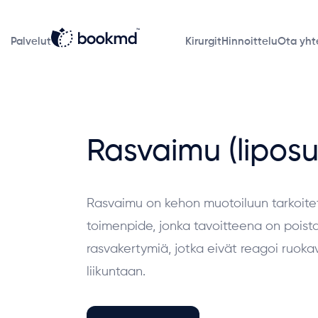
Palvelut
Kirurgit
Hinnoittelu
Ota yht
Rasvaimu (liposu
Rasvaimu on kehon muotoiluun tarkoitet
toimenpide, jonka tavoitteena on poista
rasvakertymiä, jotka eivät reagoi ruokav
liikuntaan.