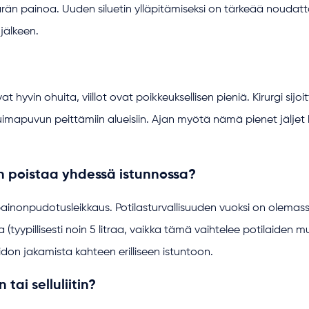
n painoa. Uuden siluetin ylläpitämiseksi on tärkeää noudattaa
 jälkeen.
t hyvin ohuita, viillot ovat poikkeuksellisen pieniä. Kirurgi s
i uimapuvun peittämiin alueisiin. Ajan myötä nämä pienet jäljet haa
n poistaa yhdessä istunnossa?
inonpudotusleikkaus. Potilasturvallisuuden vuoksi on olemass
a (tyypillisesti noin 5 litraa, vaikka tämä vaihtelee potilaide
oidon jakamista kahteen erilliseen istuntoon.
tai selluliitin?