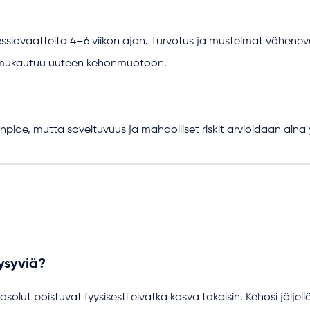
siovaatteita 4–6 viikon ajan. Turvotus ja mustelmat vähenevät 
o mukautuu uuteen kehonmuotoon.
pide, mutta soveltuvuus ja mahdolliset riskit arvioidaan aina yks
ysyviä?
solut poistuvat fyysisesti eivätkä kasva takaisin. Kehosi jäljell