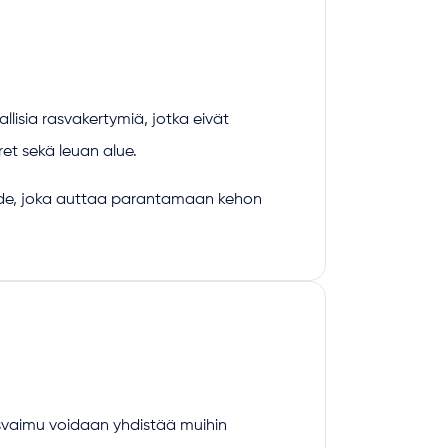
lisia rasvakertymiä, jotka eivät
ret sekä leuan alue.
de, joka auttaa parantamaan kehon
asvaimu voidaan yhdistää muihin