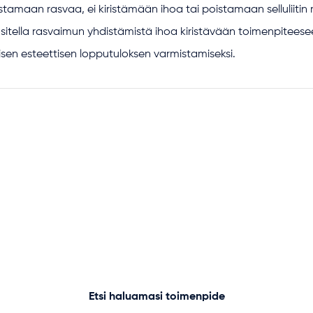
stamaan rasvaa, ei kiristämään ihoa tai poistamaan selluliitin ra
ositella rasvaimun yhdistämistä ihoa kiristävään toimenpitees
sen esteettisen lopputuloksen varmistamiseksi.
Etsi haluamasi toimenpide