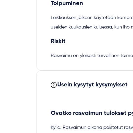
Toipuminen
Leikkauksen jälkeen käytetään kompres
useiden kuukausien kuluessa, kun ih
Riskit
Rasvaimu on yleisesti turvallinen toimen
Usein kysytyt kysymykset
Ovatko rasvaimun tulokset p
Kyllä. Rasvaimun aikana poistetut rasva