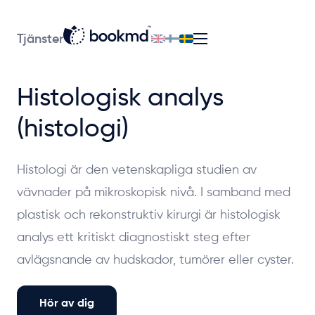
Tjänster
Histologisk analys
(histologi)
Histologi är den vetenskapliga studien av
vävnader på mikroskopisk nivå. I samband med
plastisk och rekonstruktiv kirurgi är histologisk
analys ett kritiskt diagnostiskt steg efter
avlägsnande av hudskador, tumörer eller cyster.
Hör av dig