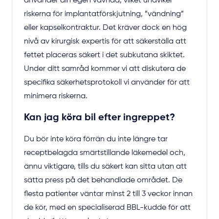
använder din egen vävnad, vilket undviker
riskerna för implantatförskjutning, ”vändning”
eller kapselkontraktur. Det kräver dock en hög
nivå av kirurgisk expertis för att säkerställa att
fettet placeras säkert i det subkutana skiktet.
Under ditt samråd kommer vi att diskutera de
specifika säkerhetsprotokoll vi använder för att
minimera riskerna.
Kan jag köra bil efter ingreppet?
Du bör inte köra förrän du inte längre tar
receptbelagda smärtstillande läkemedel och,
ännu viktigare, tills du säkert kan sitta utan att
sätta press på det behandlade området. De
flesta patienter väntar minst 2 till 3 veckor innan
de kör, med en specialiserad BBL-kudde för att