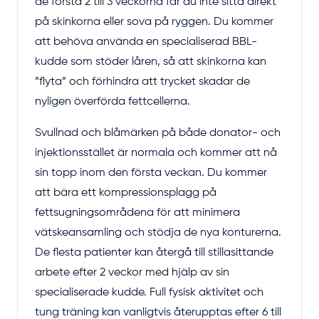
de första 2 till 3 veckorna får du inte sitta direkt
på skinkorna eller sova på ryggen. Du kommer
att behöva använda en specialiserad BBL-
kudde som stöder låren, så att skinkorna kan
”flyta” och förhindra att trycket skadar de
nyligen överförda fettcellerna.
Svullnad och blåmärken på både donator- och
injektionsstället är normala och kommer att nå
sin topp inom den första veckan. Du kommer
att bära ett kompressionsplagg på
fettsugningsområdena för att minimera
vätskeansamling och stödja de nya konturerna.
De flesta patienter kan återgå till stillasittande
arbete efter 2 veckor med hjälp av sin
specialiserade kudde. Full fysisk aktivitet och
tung träning kan vanligtvis återupptas efter 6 till