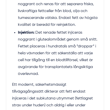
noggrant och renas för att separera friska,
livskraftiga fettceller från blod, olja och
tumescerande vätska. Endast fett av högsta
kvalitet är beredd för reinjektion.
Injektion:
Det renade fettet injiceras
noggrant i glutealområdet genom små snitt.
Fettet placeras i hundratals små ”droppar” i
hela vävnaden för att säkerställa att varje
cell har tillgång till en blodtillförsel, vilket är
avgörande för transplantatets långsiktiga
överlevnad.
Ett modernt, säkerhetsmässigt
tillvägagångssätt dikterar att fett endast
injiceras i det subkutana utrymmet (fettlagret
strax under huden) och aldrig i eller under