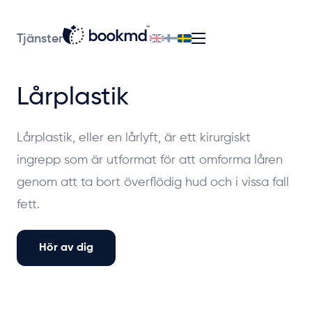
Tjänster
Lårplastik
Lårplastik, eller en lårlyft, är ett kirurgiskt
ingrepp som är utformat för att omforma låren
genom att ta bort överflödig hud och i vissa fall
fett.
Hör av dig